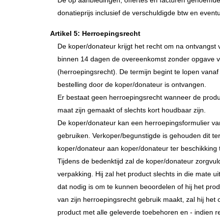
De op aanbiedingen, offertes en facturen genoemde p
donatieprijs inclusief de verschuldigde btw en even
Artikel 5: Herroepingsrecht
De koper/donateur krijgt het recht om na ontvangst v
binnen 14 dagen de overeenkomst zonder opgave v
(herroepingsrecht). De termijn begint te lopen vana
bestelling door de koper/donateur is ontvangen.
Er bestaat geen herroepingsrecht wanneer de produc
maat zijn gemaakt of slechts kort houdbaar zijn.
De koper/donateur kan een herroepingsformulier va
gebruiken. Verkoper/begunstigde is gehouden dit te
koper/donateur aan koper/donateur ter beschikking t
Tijdens de bedenktijd zal de koper/donateur zorgvu
verpakking. Hij zal het product slechts in die mate 
dat nodig is om te kunnen beoordelen of hij het prod
van zijn herroepingsrecht gebruik maakt, zal hij he
product met alle geleverde toebehoren en - indien red