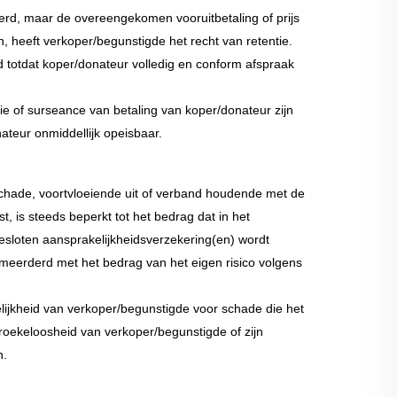
verd, maar de overeengekomen vooruitbetaling of prijs
n, heeft verkoper/begunstigde het recht van retentie.
d totdat koper/donateur volledig en conform afspraak
ntie of surseance van betaling van koper/donateur zijn
ateur onmiddellijk opeisbaar.
schade, voortvloeiende uit of verband houdende met de
, is steeds beperkt tot het bedrag dat in het
esloten aansprakelijkheidsverzekering(en) wordt
rmeerderd met het bedrag van het eigen risico volgens
elijkheid van verkoper/begunstigde voor schade die het
roekeloosheid van verkoper/begunstigde of zijn
n.