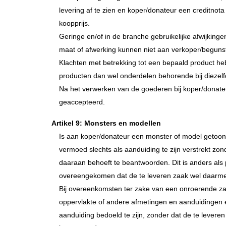
levering af te zien en koper/donateur een creditnota
koopprijs.
Geringe en/of in de branche gebruikelijke afwijkingen 
maat of afwerking kunnen niet aan verkoper/begun
Klachten met betrekking tot een bepaald product h
producten dan wel onderdelen behorende bij diezel
Na het verwerken van de goederen bij koper/donat
geaccepteerd.
Artikel 9: Monsters en modellen
Is aan koper/donateur een monster of model getoond
vermoed slechts als aanduiding te zijn verstrekt zon
daaraan behoeft te beantwoorden. Dit is anders als pa
overeengekomen dat de te leveren zaak wel daarm
Bij overeenkomsten ter zake van een onroerende z
oppervlakte of andere afmetingen en aanduidingen 
aanduiding bedoeld te zijn, zonder dat de te levere