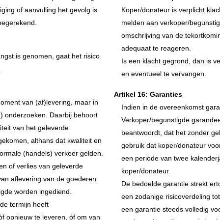
ging of aanvulling het gevolg is
Koper/donateur is verplicht kla
oegerekend.
melden aan verkoper/begunstigd
omschrijving van de tekortkomin
adequaat te reageren.
ngst is genomen, gaat het risico
Is een klacht gegrond, dan is 
.
en eventueel te vervangen.
Artikel 16: Garanties
oment van (af)levering, maar in
Indien in de overeenkomst gara
en) onderzoeken. Daarbij behoort
Verkoper/begunstigde garandee
teit van het geleverde
beantwoordt, dat het zonder geb
ekomen, althans dat kwaliteit en
gebruik dat koper/donateur voo
normale (handels) verkeer gelden.
een periode van twee kalenderj
en of verlies van geleverde
koper/donateur.
an aflevering van de goederen
De bedoelde garantie strekt er
tigde worden ingediend.
een zodanige risicoverdeling t
de termijn heeft
een garantie steeds volledig v
 óf opnieuw te leveren, óf om van