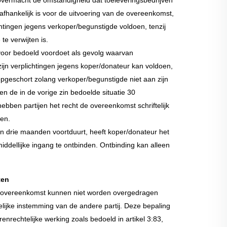
 overmacht de omstandigheid dat toeleveringsbedrijven
fhankelijk is voor de uitvoering van de overeenkomst,
chtingen jegens verkoper/begunstigde voldoen, tenzij
te verwijten is.
ervoor bedoeld voordoet als gevolg waarvan
ijn verplichtingen jegens koper/donateur kan voldoen,
opgeschort zolang verkoper/begunstigde niet aan zijn
en de in de vorige zin bedoelde situatie 30
bben partijen het recht de overeenkomst schriftelijk
den.
n drie maanden voortduurt, heeft koper/donateur het
ddellijke ingang te ontbinden. Ontbinding kan alleen
ten
ze overeenkomst kunnen niet worden overgedragen
lijke instemming van de andere partij. Deze bepaling
enrechtelijke werking zoals bedoeld in artikel 3:83,