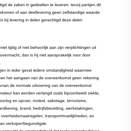
gd de zaken in gedeelten te leveren, tenzij partijen dit
ngekomen of aan deellevering geen zelfstandige waarde
s bij levering in delen gerechtigd deze delen
et tijdig of niet behoorlijk aan zijn verplichtingen uit
ermacht, dan is hij niet aansprakelijk voor door
.
jen in ieder geval iedere omstandigheid waarmee
e van het aangaan van de overeenkomst geen rekening
rvan de normale uitvoering van de overeenkomst
donateur kan worden verlangd zoals bijvoorbeeld ziekte,
oorlog en oproer, molest, sabotage, terrorisme,
ardbeving, brand, bedrijfsbezetting, werkstakingen,
de overheidsmaatregelen, transportmoeilijkheden, en
 van verkoper/begunstigde.