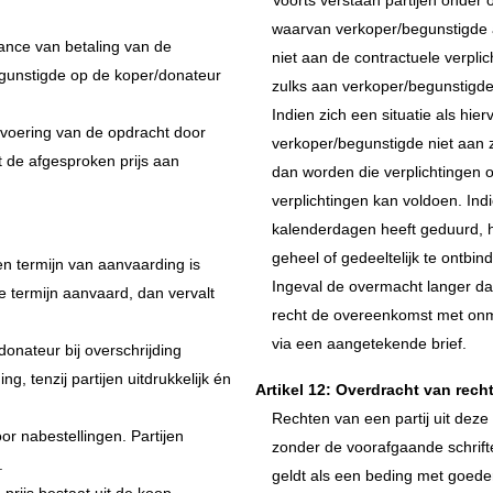
Voorts verstaan partijen onder
waarvan verkoper/begunstigde a
seance van betaling van de
niet aan de contractuele verpli
egunstigde op de koper/donateur
zulks aan verkoper/begunstigde 
Indien zich een situatie als hi
tvoering van de opdracht door
verkoper/begunstigde niet aan z
t de afgesproken prijs aan
dan worden die verplichtingen 
verplichtingen kan voldoen. Indi
kalenderdagen heeft geduurd, he
geheel of gedeeltelijk te ontbin
een termijn van aanvaarding is
Ingeval de overmacht langer da
 termijn aanvaard, dan vervalt
recht de overeenkomst met onmi
via een aangetekende brief.
/donateur bij overschrijding
, tenzij partijen uitdrukkelijk én
Artikel 12: Overdracht van rech
Rechten van een partij uit de
or nabestellingen. Partijen
zonder de voorafgaande schrifte
.
geldt als een beding met goeder