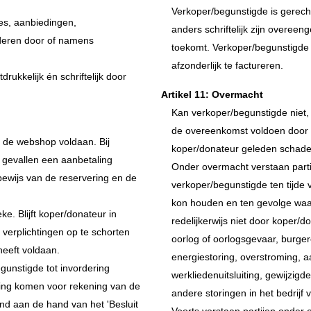
Verkoper/begunstigde is gerechti
es, aanbiedingen,
anders schriftelijk zijn overee
deren door of namens
toekomt. Verkoper/begunstigde i
afzonderlijk te factureren.
rukkelijk én schriftelijk door
Artikel 11: Overmacht
Kan verkoper/begunstigde niet, ni
de overeenkomst voldoen door ov
n de webshop voldaan. Bij
koper/donateur geleden schade
 gevallen een aanbetaling
Onder overmacht verstaan parti
bewijs van de reservering en de
verkoper/begunstigde ten tijd
kon houden en ten gevolge waa
eke. Blijft koper/donateur in
redelijkerwijs niet door koper/
verplichtingen op te schorten
oorlog of oorlogsgevaar, burger
heeft voldaan.
energiestoring, overstroming, a
egunstigde tot invordering
werkliedenuitsluiting, gewijzig
ring komen voor rekening van de
andere storingen in het bedrijf
d aan de hand van het 'Besluit