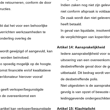
gde retourneren, conform de door
Indien zaken nog niet zijn gele
ructies.
niet conform afspraak is voldaa
De zaak wordt dan niet gelever
heeft betaald.
kt dat het voor een behoorlijke
In geval van liquidatie, insolve
e verrichten werkzaamheden te
de verplichtingen van koper/don
n onderling overleg de
Artikel 14: Aansprakelijkheid
wordt gewijzigd of aangevuld, kan
Iedere aansprakelijkheid voor 
or worden beïnvloed.
uitvoering van een overeenkomst
zo spoedig mogelijk op de hoogte.
desbetreffende geval door de g
omst financiële en/of kwalitatieve
uitbetaald. Dit bedrag wordt ve
er/donateur hierover vooraf
de desbetreffende polis.
Niet uitgesloten is de aansprak
, geeft verkoper/begunstigde
gevolg is van opzet of bewuste 
van de overeenkomst een
leidinggevende ondergeschikte
t artikel kan verkoper/begunstigde
Artikel 15: Klachtplicht