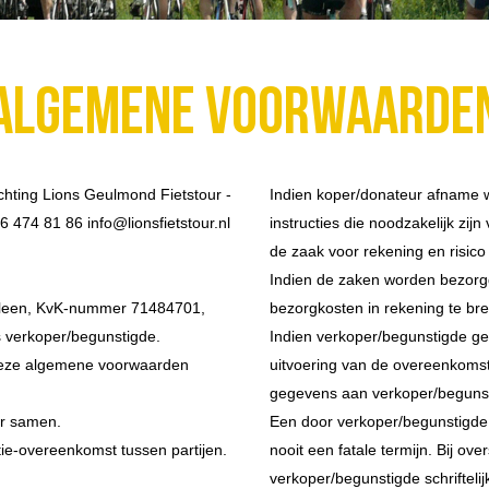
Algemene voorwaarde
hting Lions Geulmond Fietstour -
Indien koper/donateur afname wei
474 81 86 info@lionsfietstour.nl
instructies die noodzakelijk zij
de zaak voor rekening en risico
Indien de zaken worden bezorgd
Geleen, KvK-nummer 71484701,
bezorgkosten in rekening te br
 verkoper/begunstigde.
Indien verkoper/begunstigde ge
 deze algemene voorwaarden
uitvoering van de overeenkomst
gegevens aan verkoper/begunsti
ur samen.
Een door verkoper/begunstigde op
e-overeenkomst tussen partijen.
nooit een fatale termijn. Bij ov
verkoper/begunstigde schriftelij