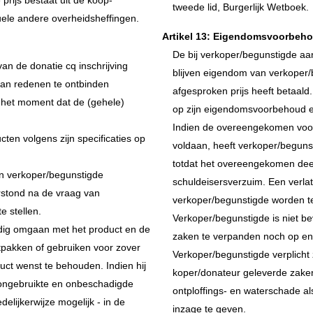
rijs bestaat uit de koop-
tweede lid, Burgerlijk Wetboek.
tuele andere overheidsheffingen.
Artikel 13: Eigendomsvoorbeho
De bij verkoper/begunstigde a
an de donatie cq inschrijving
blijven eigendom van verkoper/
an redenen te ontbinden
afgesproken prijs heeft betaald
f het moment dat de (gehele)
op zijn eigendomsvoorbehoud 
Indien de overeengekomen voorui
ten volgens zijn specificaties op
voldaan, heeft verkoper/begun
totdat het overeengekomen deel
n verkoper/begunstigde
schuldeisersverzuim. Een verlat
rstond na de vraag van
verkoper/begunstigde worden 
e stellen.
Verkoper/begunstigde is niet 
ldig omgaan met het product en de
zaken te verpanden noch op en
uitpakken of gebruiken voor zover
Verkoper/begunstigde verplich
uct wenst te behouden. Indien hij
koper/donateur geleverde zake
t ongebruikte en onbeschadigde
ontploffings- en waterschade al
elijkerwijze mogelijk - in de
inzage te geven.