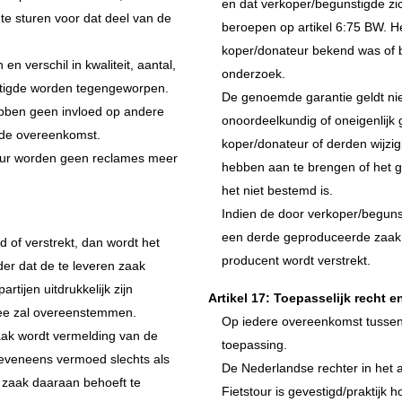
en dat verkoper/begunstigde zic
 te sturen voor dat deel van de
beroepen op artikel 6:75 BW. Het
koper/donateur bekend was of b
en verschil in kwaliteit, aantal,
onderzoek.
stigde worden tegengeworpen.
De genoemde garantie geldt nie
ebben geen invloed op andere
onoordeelkundig of oneigenlijk
fde overeenkomst.
koper/donateur of derden wijz
eur worden geen reclames meer
hebben aan te brengen of het 
het niet bestemd is.
Indien de door verkoper/begunst
een derde geproduceerde zaak is
 of verstrekt, dan wordt het
producent wordt verstrekt.
der dat de te leveren zaak
rtijen uitdrukkelijk zijn
Artikel 17: Toepasselijk recht 
ee zal overeenstemmen.
Op iedere overeenkomst tussen p
aak wordt vermelding van de
toepassing.
eveneens vermoed slechts als
De Nederlandse rechter in het 
n zaak daaraan behoeft te
Fietstour is gevestigd/praktijk 